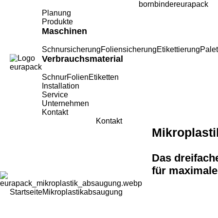
bornbinder
eurapack
Planung
Produkte
Maschinen
Schnursicherung
Foliensicherung
Etikettierung
Pale
Verbrauchsmaterial
Schnur
Folien
Etiketten
Installation
Service
Unternehmen
Kontakt
Kontakt
Mikroplast
Das dreifach
für maximale
Startseite
Mikroplastikabsaugung