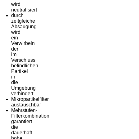
wird
neutralisiert
durch
zeitgleiche
Absaugung
wird
ein
Verwirbeln
der
im
Verschluss
befindlichen
Partikel
in
die
Umgebung
verhindert
Mikropartikelfilter
austauschbar
Mehrstufen-
Filterkombination
garantiert
die
dauerhaft
hohe