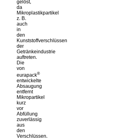
gelöst,
da
Mikroplastikpartikel
z. B.
auch
in
den
Kunststoffverschlüssen
der
Getränkeindustrie
auftreten.
Die
von
®
eurapack
entwickelte
Absaugung
entfernt
Mikropartikel
kurz
vor
Abfüllung
zuverlässig
aus
den
Verschlüssen.