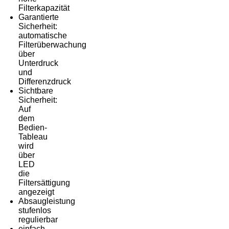
Filterkapazität
Garantierte
Sicherheit:
automatische
Filterüberwachung
über
Unterdruck
und
Differenzdruck
Sichtbare
Sicherheit:
Auf
dem
Bedien-
Tableau
wird
über
LED
die
Filtersättigung
angezeigt
Absaugleistung
stufenlos
regulierbar
einfach