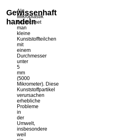
Gewissenhaft
Als
Mikroplastik
handeln
bezeichnet
man
kleine
Kunststoffteilchen
mit
einem
Durchmesser
unter
5
mm
(5000
Mikrometer). Diese
Kunststoffpartikel
verursachen
erhebliche
Probleme
in
der
Umwelt,
insbesondere
weil