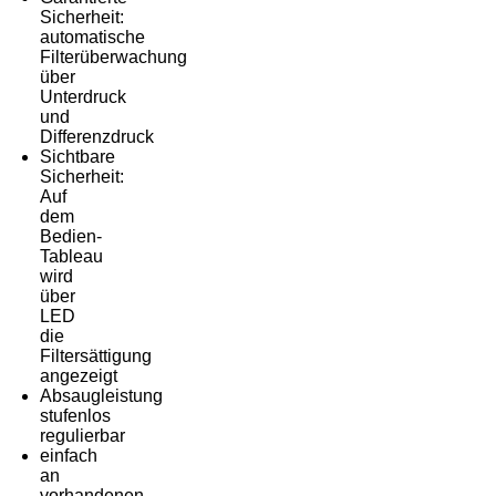
Sicherheit:
automatische
Filterüberwachung
über
Unterdruck
und
Differenzdruck
Sichtbare
Sicherheit:
Auf
dem
Bedien-
Tableau
wird
über
LED
die
Filtersättigung
angezeigt
Absaugleistung
stufenlos
regulierbar
einfach
an
vorhandenen