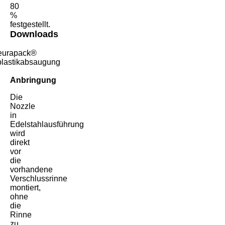
80
%
festgestellt.
Downloads
 eurapack®
plastikabsaugung
Anbringung
Die
Nozzle
in
Edelstahlausführung
wird
direkt
vor
die
vorhandene
Verschlussrinne
montiert,
ohne
die
Rinne
zu