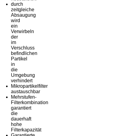
durch
zeitgleiche
Absaugung
wird
ein
Verwirbeln
der
im
Verschluss
befindlichen
Partikel
in
die
Umgebung
verhindert
Mikropartikelfilter
austauschbar
Mehrstufen-
Filterkombination
garantiert
die
dauerhaft
hohe
Filterkapazität
Garantierte