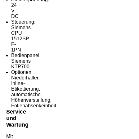
24
V
DC
Steuerung:
Siemens
CPU
1512SP
F-
1PN
Bedienpanel:
Siemens
KTP700
Optionen:
Niederhalter,
Inline-
Etikettierung,
automatische
Höhenverstellung,
Folienabsenkeinheit
Service
und
Wartung
Mit