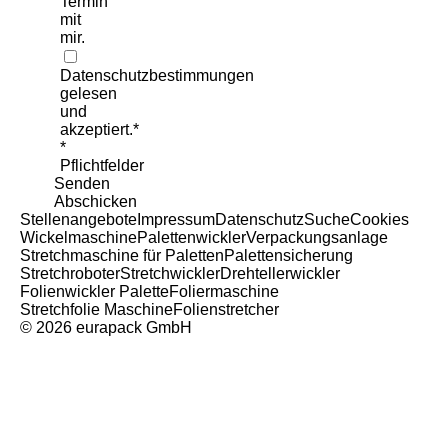
Termin
Bitte nicht ausfüllen
mit
mir.
Datenschutzbestimmungen
gelesen
und
akzeptiert.*
*
Pflichtfelder
Senden
Abschicken
Stellenangebote
Impressum
Datenschutz
Suche
Cookies
Wickelmaschine
Palettenwickler
Verpackungsanlage
Stretchmaschine für Paletten
Palettensicherung
Stretchroboter
Stretchwickler
Drehtellerwickler
Folienwickler Palette
Foliermaschine
Stretchfolie Maschine
Folienstretcher
© 2026 eurapack GmbH