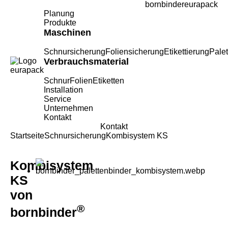
bornbinder
eurapack
Planung
Produkte
Maschinen
Schnursicherung
Foliensicherung
Etikettierung
Pale
Verbrauchsmaterial
Schnur
Folien
Etiketten
Installation
Service
Unternehmen
Kontakt
Kontakt
Startseite
Schnursicherung
Kombisystem KS
Kombisystem
KS
von
®
bornbinder