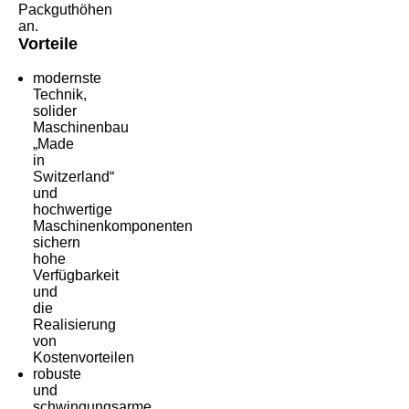
Packguthöhen
an.
Vorteile
modernste
Technik,
solider
Maschinenbau
„Made
in
Switzerland“
und
hochwertige
Maschinenkomponenten
sichern
hohe
Verfügbarkeit
und
die
Realisierung
von
Kostenvorteilen
robuste
und
schwingungsarme