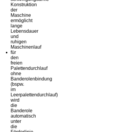
Konstruktion
der
Maschine
ermöglicht
lange
Lebensdauer
und
ruhigen
Maschinenlauf
für
den
freien
Palettendurchlauf
ohne
Banderolenbindung
(bspw.
im
Leerpalettendurchlauf)
wird
die
Banderole
automatisch
unter
die
Förderlinie